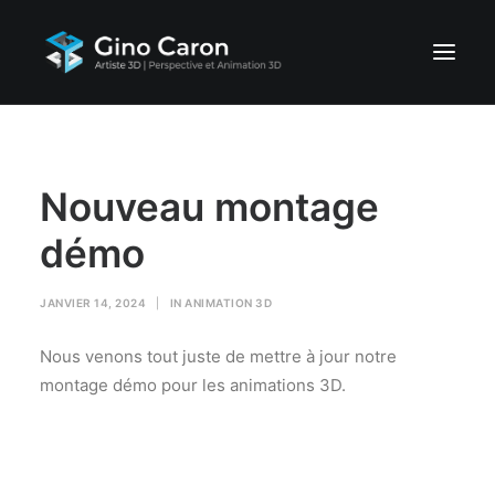
ACCUEIL
PORTFOLIO
Nouveau montage
SERVICES
démo
CONTACTEZ-NOUS
JANVIER 14, 2024
|
IN
ANIMATION 3D
Nous venons tout juste de mettre à jour notre
montage démo pour les animations 3D.