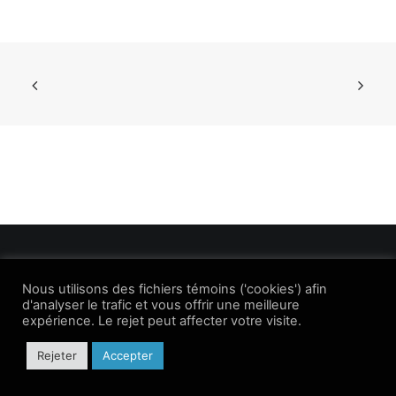
Nous utilisons des fichiers témoins ('cookies') afin
ANIMATION3D.CA ©
Gino Caron 2016
– Québec, Canada
d'analyser le trafic et vous offrir une meilleure
expérience. Le rejet peut affecter votre visite.
Rejeter
Accepter